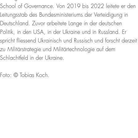
School of Governance. Von 2019 bis 2022 leitete er den
Leitungsstab des Bundesministeriums der Verteidigung in
Deutschland. Zuvor arbeitete Lange in der deutschen
Politik, in den USA, in der Ukraine und in Russland. Er
spricht fliessend Ukrainisch und Russisch und forscht derzeit
zu Militärstrategie und Militärtechnologie auf dem
Schlachtfeld in der Ukraine.
Foto: ©
Tobias Koch.
ÜBERSICHT DER SIAF REDNERINNEN UND
REDNER
NEWSLETTER
Footer
Abonnieren, um auf dem Laufenden zu bleiben