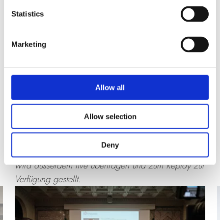
Statistics
Marketing
-
Die Veranstaltung ist öffentlich, der Eintritt frei.
Allow all
Voranmeldung nicht nötig. Platzreservation nicht
möglich. Das Security-Personal behält sich das
Allow selection
Recht vor, Taschen/Rucksäcke zu kontrollieren.
Foto- und Filmaufnahmen sind ohne Bewilligung
Deny
verboten und sind zu unterlassen. Die Veranstaltung
wird ausserdem live übertragen und zum Replay zur
Verfügung gestellt.