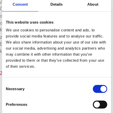
Zaun gebrochen hat und gewaltsame Konflikte im Nahen
Consent
Details
About
Osten kein Ende zu finden scheinen, wird das europäisch-
amerikanische Verhältnis zunehmend einer Zerreissprobe
This website uses cookies
ausgesetzt.
Kann Europa die Kraft aufbringen, Putin zum Frieden
We use cookies to personalise content and ads, to
provide social media features and to analyse our traffic.
zurückzudrängen? Wie könnte eine neue Ordnung
We also share information about your use of our site with
Europas aussehen, die den Frieden dauerhaft sichert und
our social media, advertising and analytics partners who
künftige Aggressionen abschreckt?
may combine it with other information that you’ve
provided to them or that they’ve collected from your use
of their services.
ZUR AUFZEICHNUNG AUF VIMEO (VOLLBILD)
Consent
Necessary
Selection
Preferences