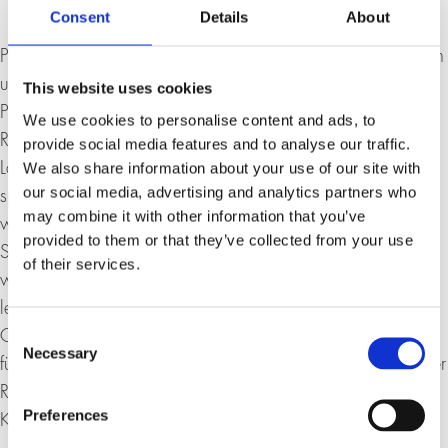
Consent
Details
About
Prof. Dr. Roman Herzog wurde am 5. April 1934 geboren
und promovierte 1958 in München. Nach Jahren als
This website uses cookies
Privatdozent und Professor in München und Berlin besetzte
We use cookies to personalise content and ads, to
Roman Herzog diverse Sitze innerhalb der
provide social media features and to analyse our traffic.
We also share information about your use of our site with
Landesregierung, bevor er 1983 zum Vizepräsidenten und
our social media, advertising and analytics partners who
später Präsidenten des Bundesverfassungsgerichts ernannt
may combine it with other information that you’ve
wurde. 1994 erfolgte die Wahl zum Bundespräsidenten.
provided to them or that they’ve collected from your use
Seit dem Ende seiner Amtszeit ist Roman Herzog
of their services.
wissenschaftlich und publizistisch tätig. Im Jahr 2000
leitete er den Konvent zur Erarbeitung der EU-Grundrechte-
Consent
Charta, seit dem 3. Oktober 2003 leitet er den «Konvent
Necessary
Selection
für Deutschland», dessen Hauptthema die Verbesserung der
Reformfähigkeit Deutschlands ist. Zudem ist er
Preferences
Kuratoriumsvorsitzender diverser Stiftungen in Deutschland.