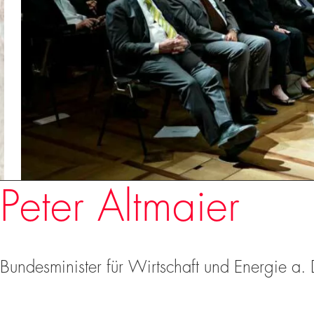
Redner
Peter Altmaier
Bundesminister für Wirtschaft und Energie a. 