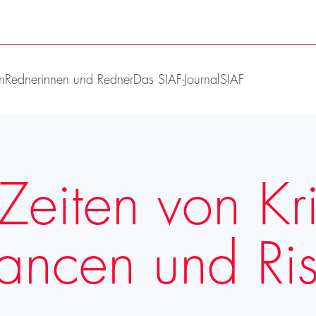
n
Rednerinnen und Redner
Das SIAF-Journal
SIAF
 Zeiten von Kr
ncen und Risi