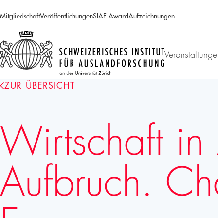
Mitgliedschaft
Veröffentlichungen
SIAF Award
Aufzeichnungen
SIAF
Homepage
Veranstaltunge
ZUR ÜBERSICHT
Wirtschaft in
Aufbruch. Cha