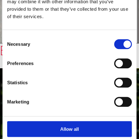
may combine it with other information that you’ve
provided to them or that they’ve collected from your use
of their services.
Consent
Necessary
Selection
Redner
Elif Shafak
Vorherigen
Näc
Slide
Slid
Preferences
anzeigen
anz
Statistics
Marketing
Allow all