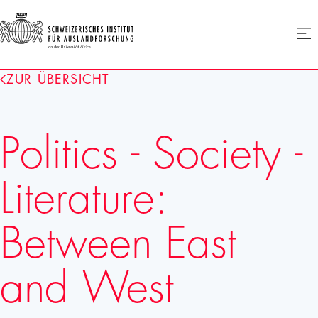
SIAF
Men
öffne
Homepage
ZUR ÜBERSICHT
Politics - Society -
Literature:
Between East
and West