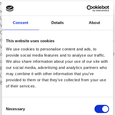
Nahrungsmittellieferant für zahlreiche Menschen, und das
seit Jahrzehnten. Seit mehreren Jahren verschreibt sich das
Unternehmen dem Prinzip der gemeinsamen
Consent
Details
About
Wertschöpfung; und an der diesjährigen
Generalversammlung unterbreitete es seinen Aktionären
den milliardenschweren Klima-Aktionsplan zur Abstimmung.
This website uses cookies
Was macht den Erfolg eines internationalen Unternehmens
We use cookies to personalise content and ads, to
aus? Welche Verantwortung ergibt sich daraus? Warum ist
provide social media features and to analyse our traffic.
We also share information about your use of our site with
der Konzern ständigen Angriffen ausgesetzt – gibt es ein
our social media, advertising and analytics partners who
Rezept dagegen? Und wie steht der Präsident zur Politik?
may combine it with other information that you’ve
Über diese Fragen unterhält sich Katja Gentinetta mit Paul
provided to them or that they’ve collected from your use
Bulcke.
of their services.
Consent
Necessary
Selection