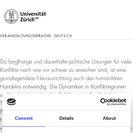
VERANSTALTUNGSSPRACHE:
DEUTSCH
Da langfristige und dauerhafte politische Lösungen für viele
Konflikte nach wie vor schwer zu erreichen sind, ist eine
grundlegendere Neuausrichtung auch des humanitären
Handelns notwendig. Die Dynamiken in Konfliktregionen
und in der internationalen Politik sowie die digitale
Transformation unserer Gesellschaften verändern die
Bedingungen, unter welchen Bevölkerungen Schutz und
Consent
Details
About
Hilfe erhalten. Der Präsident des Internationalen Komitees
vom Roten Kreuz, Peter Maurer, wird die Schlüsselbereiche