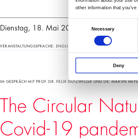
information about your use of
other information that you’ve
Consent
Veranstaltungen
Dienstag, 18. Mai 2021, 18:30 – 19:30 
Necessary
Selection
VERANSTALTUNGSSPRACHE:
ENGLISCH
Deny
IM GESPRÄCH MIT PROF. DR. FELIX GUTZWILLER UND DR. MARTIN MEY
The Circular Natu
Covid-19 pandem