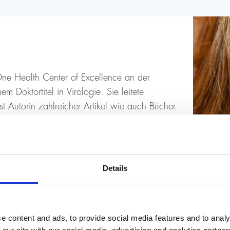
 One Health Center of Excellence an der
em Doktortitel in Virologie. Sie leitete
ist Autorin zahlreicher Artikel wie auch Bücher.
 konzentrierte sich in dieser Zeit darauf, im
istenz eine Brücke von der Wissenschaft zur
enschaftskommunikation, der Förderung
 und setzt sich für die Sensibilisierung für
Details
ig arbeitet sie an der Entwicklung neuer
digitalen Medien. Sie schreibt regelmäßig
le Presse. Ihr jüngstes Buch heisst «Circular
e content and ads, to provide social media features and to analy