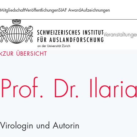
Mitgliedschaft
Veröffentlichungen
SIAF Award
Aufzeichnungen
SIAF
Homepage
Veranstaltunge
ZUR ÜBERSICHT
Prof. Dr. Ila
Virologin und Autorin