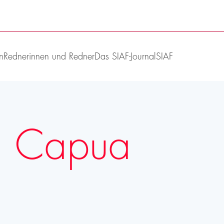
n
Rednerinnen und Redner
Das SIAF-Journal
SIAF
ria Capua