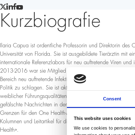
TWITTER
LINKEDIN
FACEBOOK
YOUTUBE
Kurzbiografie
Ilaria Capua ist ordentliche Professorin und Direktorin des
Universität von Florida. Sie ist ausgebildete Tierärztin mit ein
internationale Referenzlabors für neu auftretende Viren und 
2013-2016 war sie Mitglied des italienischen Parlaments und
Bereich neu auftretende Infektionen und antimikrobielle Res
Politik zu schlagen. Sie ist aktiv auf dem Gebiet der Wiss
weiblicher Führungsqualitäten in der wissenschaftlichen Arena
Consent
gefälschte Nachrichten in der Wissenschaft ein. Gegenwärt
Grenzen für den One Health-Ansatz durch die Nutzung der 
This website uses cookies
Kolumnen und Leitartikel für die italienische und internationa
We use cookies to personalis
Health».