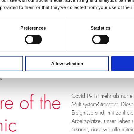
 our site with our social media, advertising and analytics partn
 provided to them or that they’ve collected from your use of their
Uhr
Live aus dem Studio
Preferences
Statistics
Allow selection
ER
Covid-19 ist mehr als nur e
re of the
Multisystem-Stresstest. Dies
Ereignisse sind, mit zahlre
ic
Arbeitsplätze, unser Leben
erkannt, dass wir alle mit