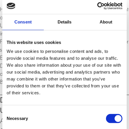
Hans-Werner Sinn, geboren 1948, ist emeritierter Präsident
am ifo Institut und Professor an der Ludwig-Maximilians-
Consent
Details
About
Universität München. Er gründete und leitete das
internationale CESifo-Forschernetzwerk und das
Forschungsinstitut CES. In den letzten Jahren beschäftigte er
This website uses cookies
sich vor allem mit dem Euro, Griechenland, der
We use cookies to personalise content and ads, to
Europäischen Zentralbank, grüner Energie, der
provide social media features and to analyse our traffic.
We also share information about your use of our site with
Demographie und der Migration. Zuvor widmete er sich
our social media, advertising and analytics partners who
der deutschen Wiedervereinigung, dem Steuerwesen, der
may combine it with other information that you’ve
Bankenregulierung und dem Versicherungswesen.
provided to them or that they’ve collected from your use
of their services.
Veranstaltungen
Dienstag, 15. Mai 2018, 18:30 – 20:00
Uhr
Consent
Necessary
Selection
An der Universität Zürich, Rämistrasse 71,