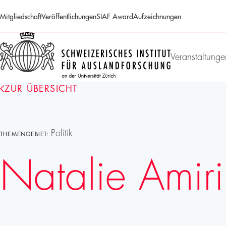
Mitgliedschaft
Veröffentlichungen
SIAF Award
Aufzeichnungen
SIAF
Homepage
Veranstaltunge
ZUR ÜBERSICHT
Politik
THEMENGEBIET:
Natalie Amiri