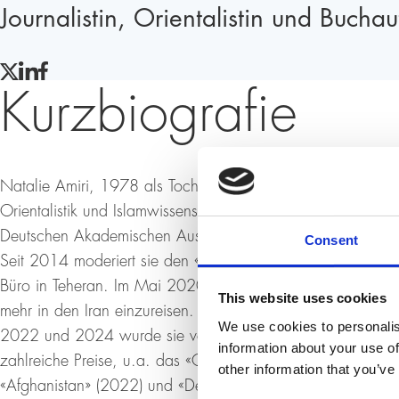
Journalistin, Orientalistin und Buchau
TWITTER
LINKEDIN
FACEBOOK
Kurzbiografie
Natalie Amiri, 1978 als Tochter einer Deutschen und eines
Orientalistik und Islamwissenschaft an der Otto-Friedrich-Un
Deutschen Akademischen Austauschdienstes führte sie an d
Consent
Seit 2014 moderiert sie den «ARD-Weltspiegel» aus Münch
Büro in Teheran. Im Mai 2020 wurde sie vom Auswärtigen 
This website uses cookies
mehr in den Iran einzureisen. Sie musste daher die Leitung
We use cookies to personalis
2022 und 2024 wurde sie vom «medium magazin» zur Politi
information about your use of
zahlreiche Preise, u.a. das «Glas der Vernunft» (2023). I
other information that you’ve
«Afghanistan» (2022) und «Der Nahost-Komplex» (2025) wu