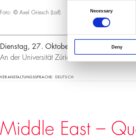
Consent
Necessary
Selection
Foto: © Axel Griesch (Laif)
Veranstaltungen
Dienstag, 27. Oktober 2026, 18:30 – 20
Deny
An der Universität Zürich, Rämistrasse 71, 
VERANSTALTUNGSSPRACHE:
DEUTSCH
Middle East – Q