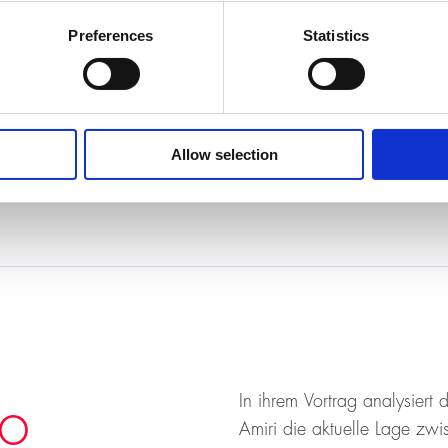
Preferences
Statistics
:00 Uhr
Allow selection
8006 Zurich, KOL-G 201 (Aula)
In ihrem Vortrag analysiert
uo
Amiri die aktuelle Lage zw