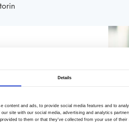
torin
 Iraners in München geboren, studierte
iversität in Bamberg. Ein Stipendium des
ie Universitäten von Teheran und Damaskus.
Details
en. Ab 2015 leitete Natalie Amiri das ARD-
Amt gewarnt, aus Sicherheitsgründen nicht
 des Teheraner Fernsehstudios abgeben.
e content and ads, to provide social media features and to analy
kjournalistin des Jahres gekürt und gewann
 our site with our social media, advertising and analytics partn
hre Bücher «Zwischen den Welten» (2021),
 provided to them or that they’ve collected from your use of their
rden zu SPIEGEL-Bestsellern.