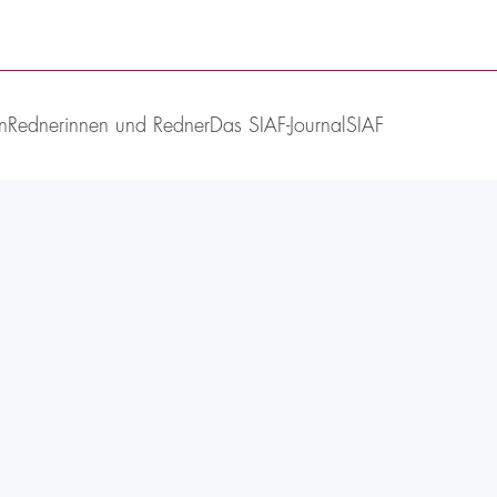
n
Rednerinnen und Redner
Das SIAF-Journal
SIAF