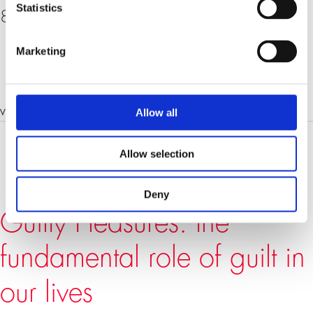
Statistics
8006 Zurich, KOL-G-201 (Aula)
Marketing
Allow all
VERANSTALTUNGSSPRACHE:
ENGLISCH
Allow selection
Deny
Guilty Pleasures: the
fundamental role of guilt in
our lives