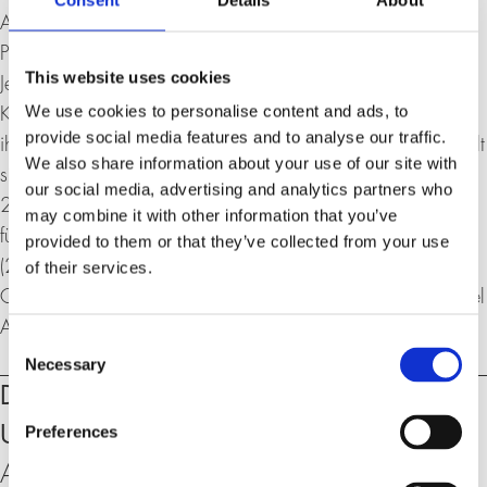
Ayelet Gundar-Goshen, geboren 1982, studierte
Psychologie in Tel Aviv, später Film und Drehbuch in
This website uses cookies
Jerusalem. Für ihre Kurzgeschichten, Drehbücher und
We use cookies to personalise content and ads, to
Kurzfilme wurde sie bereits vielfach ausgezeichnet. Für
provide social media features and to analyse our traffic.
ihren ersten Roman «Eine Nacht, Markowitz» (2013) erhielt
We also share information about your use of our site with
sie den renommierten Sapir-Preis für das beste Debüt;
our social media, advertising and analytics partners who
2015 folgte mit «Löwen wecken» ihr zweiter Roman, der
may combine it with other information that you’ve
für NBC als TV-Serie verfilmt wird. «Wo der Wolf lauert»
provided to them or that they’ve collected from your use
(2021) ist ihr derzeit neuester Roman. Ayelet Gundar-
of their services.
Goshen lebt und arbeitet als Autorin und Psychologin in Tel
Aviv.
Consent
Necessary
Selection
Veranstaltungen
Dienstag, 04. April 2023, 18:30 – 20:00
Uhr
Preferences
An der Universität Zürich, Rämistrasse 71,