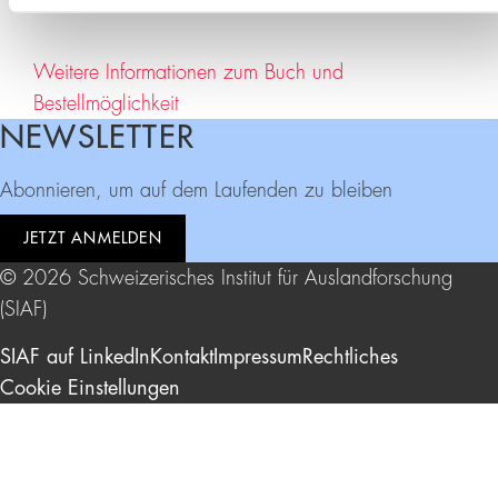
Weitere Informationen zum Buch und
Bestellmöglichkeit
NEWSLETTER
Footer
Abonnieren, um auf dem Laufenden zu bleiben
JETZT ANMELDEN
© 2026 Schweizerisches Institut für Auslandforschung
(SIAF)
SIAF auf LinkedIn
Kontakt
Impressum
Rechtliches
Cookie Einstellungen