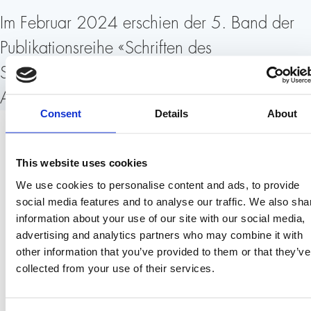
Im Februar 2024 erschien der 5. Band der
Publikationsreihe «Schriften des
Schweizerischen Instituts für
Auslandforschung».
Consent
Details
About
Ein liberaler Kompass für die Schweizer
Sicherheitspolitik im 21. Jahrhundert
This website uses cookies
Der Angriffskrieg Russlands auf die Ukraine hat die
We use cookies to personalise content and ads, to provide
regelbasierte Sicherheitsordnung in Europa zerstört.
social media features and to analyse our traffic. We also sha
Die Renaissance der Machtpolitik z
wingt den
information about your use of our site with our social media,
advertising and analytics partners who may combine it with
globalisierten Kleinstaat Schweiz zu
other information that you’ve provided to them or that they’ve
unangenehmen Entscheidungen. Die Neutralität als
collected from your use of their services.
aussen- und sicherheitspolitische Maxime ist infrage
gestellt, doch der innenpolitische Diskurs steckt fest.