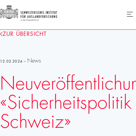
SIAF
Men
öffne
Homepage
ZUR ÜBERSICHT
News
12.02.2024 –
Neuveröffentlichu
«Sicherheitspolitik
Schweiz»