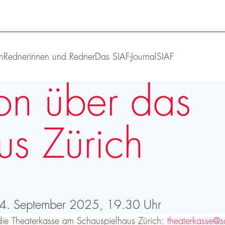
n
Rednerinnen und Redner
Das SIAF-Journal
SIAF
ion über das
us Zürich
m 14. September 2025, 19.30 Uhr
r die Theaterkasse am Schauspielhaus Zürich:
theaterkasse@s