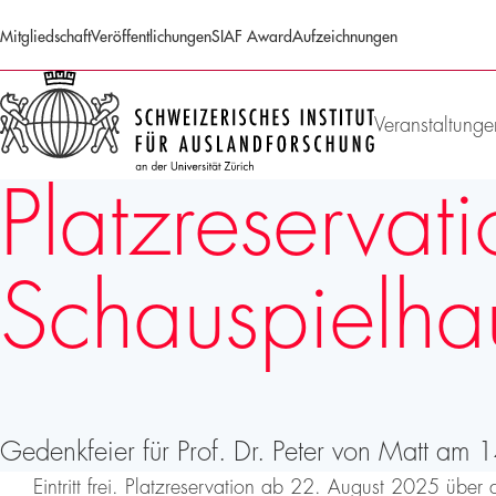
Mitgliedschaft
Veröffentlichungen
SIAF Award
Aufzeichnungen
SIAF
Homepage
Veranstaltunge
Platzreservat
Schauspielha
Gedenkfeier für Prof. Dr. Peter von Matt a
Eintritt frei. Platzreservation ab 22. August 2025 übe