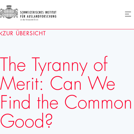
SIAF
Men
öffne
Homepage
ZUR ÜBERSICHT
The Tyranny of
Merit: Can We
Find the Common
Good?