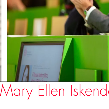
Redner
Mary Ellen Iskend