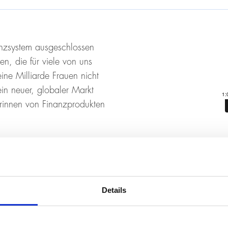
anzsystem ausgeschlossen
n, die für viele von uns
ine Milliarde Frauen nicht
ein neuer, globaler Markt
rinnen von Finanzprodukten
 ABOUT A BILLION
Details