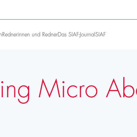
n
Rednerinnen und Redner
Das SIAF-Journal
SIAF
ing Micro Abo