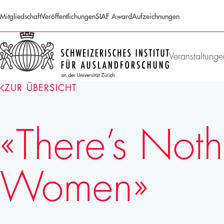
Mitgliedschaft
Veröffentlichungen
SIAF Award
Aufzeichnungen
SIAF
Homepage
Veranstaltunge
ZUR ÜBERSICHT
«There’s Noth
Women»