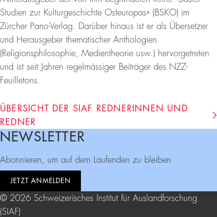
Studien zur Kulturgeschichte Osteuropas» (BSKO) im
Zürcher Pano-Verlag. Darüber hinaus ist er als Übersetzer
und Herausgeber thematischer Anthologien
(Religionsphilosophie, Medientheorie usw.) hervorgetreten
und ist seit Jahren regelmässiger Beiträger des NZZ-
Feuilletons.
ÜBERSICHT DER SIAF REDNERINNEN UND
REDNER
NEWSLETTER
Footer
Abonnieren, um auf dem Laufenden zu bleiben
JETZT ANMELDEN
© 2026 Schweizerisches Institut für Auslandforschung
(SIAF)