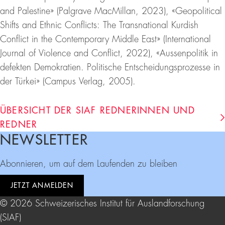
and Palestine» (Palgrave MacMillan, 2023), «Geopolitical
Shifts and Ethnic Conflicts: The Transnational Kurdish
Conflict in the Contemporary Middle East» (International
Journal of Violence and Conflict, 2022), «Aussenpolitik in
defekten Demokratien. Politische Entscheidungsprozesse in
der Türkei» (Campus Verlag, 2005).
ÜBERSICHT DER SIAF REDNERINNEN UND
REDNER
NEWSLETTER
Footer
Abonnieren, um auf dem Laufenden zu bleiben
JETZT ANMELDEN
© 2026 Schweizerisches Institut für Auslandforschung
(SIAF)