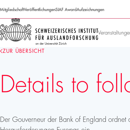
Mitgliedschaft
Veröffentlichungen
SIAF Award
Aufzeichnungen
SIAF
Homepage
Veranstaltunge
ZUR ÜBERSICHT
Details to fol
Der Gouverneur der Bank of England ordnet di