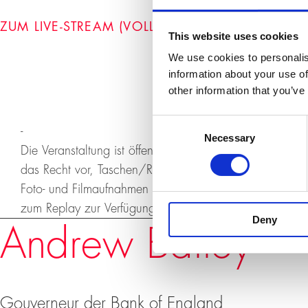
ZUM LIVE-STREAM (VOLLBILD)
This website uses cookies
We use cookies to personalis
information about your use of
other information that you’ve
Consent
-
Necessary
Selection
Die Veranstaltung ist öffentlich, der Eintritt frei. Voran
das Recht vor, Taschen/Rucksäcke zu kontrollieren.
Foto- und Filmaufnahmen sind ohne Bewilligung verbote
zum Replay zur Verfügung gestellt.
Deny
Redner
Andrew Bailey
Gouverneur der Bank of England