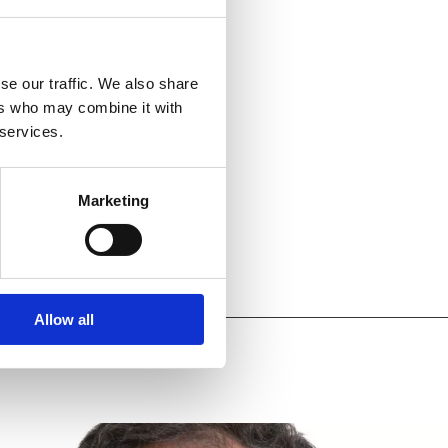
se our traffic. We also share
ers who may combine it with
 services.
Marketing
ity-Personal behält sich
m live übertragen und
Allow all