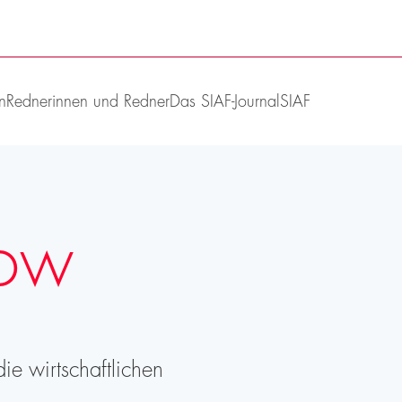
n
Rednerinnen und Redner
Das SIAF-Journal
SIAF
low
e wirtschaftlichen