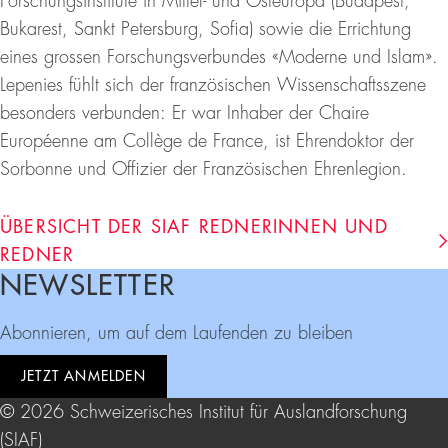
Forschungsinstitute in Mittel- und Osteuropa (Budapest,
Bukarest, Sankt Petersburg, Sofia) sowie die Errichtung
eines grossen Forschungsverbundes «Moderne und Islam».
Lepenies fühlt sich der französischen Wissenschaftsszene
besonders verbunden: Er war Inhaber der Chaire
Européenne am Collège de France, ist Ehrendoktor der
Sorbonne und Offizier der Französischen Ehrenlegion.
ÜBERSICHT DER SIAF REDNERINNEN UND
REDNER
NEWSLETTER
Footer
Abonnieren, um auf dem Laufenden zu bleiben
JETZT ANMELDEN
© 2026 Schweizerisches Institut für Auslandforschung
(SIAF)