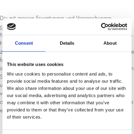
Die mit grossen Erwartungen und Versprechungen
gegründete Union für das Mittelmeer (Union pour la
Méditerranée) ist den Erwartungen nicht gerecht geworden.
Consent
Details
About
Hauptgrund dafür ist eine neue geopolitische Konkurrenz
zwischen Deutschland und Frankreich. Sie hat tiefreichende
historische Ursachen. Die deutsch-französische Konkurrenz
This website uses cookies
ist bezeichnend für eine Politik des Zögerns und der kleinen
We use cookies to personalise content and ads, to
Schritte, die Europa gegenwärtig lähmt. In Europa aber,
provide social media features and to analyse our traffic.
und gewiss in der Europäischen Union, brauchen wir
We also share information about your use of our site with
wieder den Mut zur «Grossen Erzählung», zu einer Politik,
our social media, advertising and analytics partners who
die sich weitreichende Ziele setzt. Ein Beispiel dafür könnte
may combine it with other information that you’ve
provided to them or that they’ve collected from your use
ein Marshall-Plan für das Mittelmeer sein.
of their services.