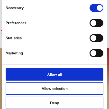
Consent
Necessary
Selection
Preferences
Redner
Prof. Dr. Wolf Lepenies
Statistics
Marketing
Allow all
Allow selection
Deny